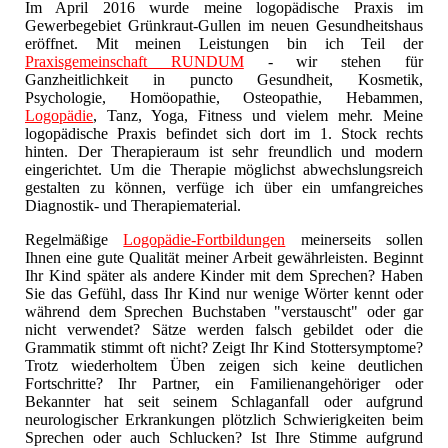
Im April 2016 wurde meine logopädische Praxis im
Gewerbegebiet Grünkraut-Gullen im neuen Gesundheitshaus
eröffnet. Mit meinen Leistungen bin ich Teil der
Praxisgemeinschaft RUNDUM
- wir stehen für
Ganzheitlichkeit in puncto Gesundheit, Kosmetik,
Psychologie, Homöopathie, Osteopathie, Hebammen,
Logopädie
, Tanz, Yoga, Fitness und vielem mehr. Meine
logopädische Praxis befindet sich dort im 1. Stock rechts
hinten. Der Therapieraum ist sehr freundlich und modern
eingerichtet. Um die Therapie möglichst abwechslungsreich
gestalten zu können, verfüge ich über ein umfangreiches
Diagnostik- und Therapiematerial.
Regelmäßige
Logopädie-Fortbildungen
meinerseits sollen
Ihnen eine gute Qualität meiner Arbeit gewährleisten. Beginnt
Ihr Kind später als andere Kinder mit dem Sprechen? Haben
Sie das Gefühl, dass Ihr Kind nur wenige Wörter kennt oder
während dem Sprechen Buchstaben "verstauscht" oder gar
nicht verwendet? Sätze werden falsch gebildet oder die
Grammatik stimmt oft nicht? Zeigt Ihr Kind Stottersymptome?
Trotz wiederholtem Üben zeigen sich keine deutlichen
Fortschritte? Ihr Partner, ein Familienangehöriger oder
Bekannter hat seit seinem Schlaganfall oder aufgrund
neurologischer Erkrankungen plötzlich Schwierigkeiten beim
Sprechen oder auch Schlucken? Ist Ihre Stimme aufgrund